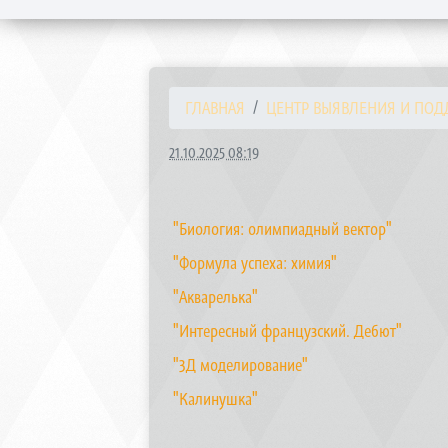
ГЛАВНАЯ
ЦЕНТР ВЫЯВЛЕНИЯ И ПОДД
21.10.2025 08:19
"Биология: олимпиадный вектор"
"Формула успеха: химия"
"Акварелька"
"Интересный французский. Дебют"
"3Д моделирование"
"Калинушка"